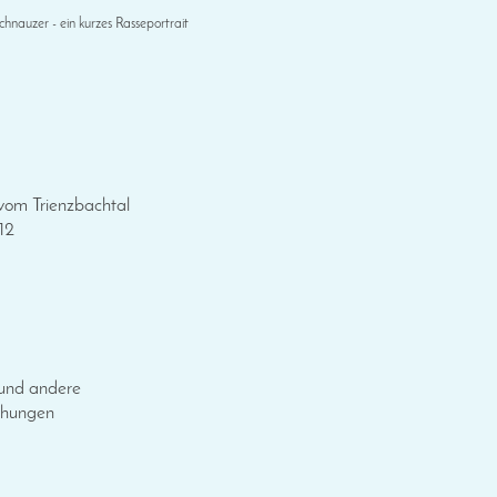
chnauzer - ein kurzes Rasseportrait
vom Trienzbachtal
12
und andere
chungen