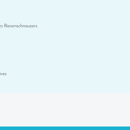
es Riesenschnauzers
ives