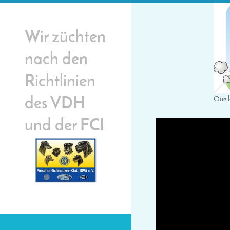
Wir züchten
nach den
Richtlinien
des VDH
Quell
und der FCI