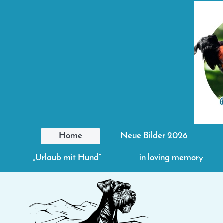
Home
Neue Bilder 2026
„Urlaub mit Hund“
in loving memory